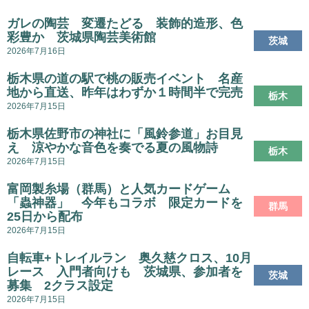
ガレの陶芸 変遷たどる 装飾的造形、色
彩豊か 茨城県陶芸美術館
茨城
2026年7月16日
栃木県の道の駅で桃の販売イベント 名産
地から直送、昨年はわずか１時間半で完売
栃木
2026年7月15日
栃木県佐野市の神社に「風鈴参道」お目見
え 涼やかな音色を奏でる夏の風物詩
栃木
2026年7月15日
富岡製糸場（群馬）と人気カードゲーム
「蟲神器」 今年もコラボ 限定カードを
群馬
25日から配布
2026年7月15日
自転車+トレイルラン 奥久慈クロス、10月
レース 入門者向けも 茨城県、参加者を
茨城
募集 2クラス設定
2026年7月15日