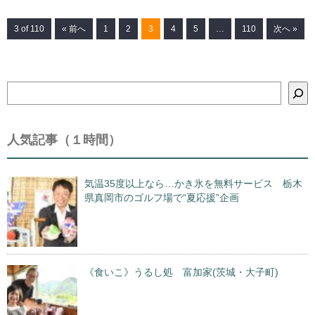
3 of 110
« 前へ
1
2
3
4
5
…
110
次へ »
検
索
人気記事（１時間）
気温35度以上なら…かき氷を無料サービス 栃木
県真岡市のゴルフ場で“夏応援”企画
《食いこ》うるし処 富加家(茨城・大子町)