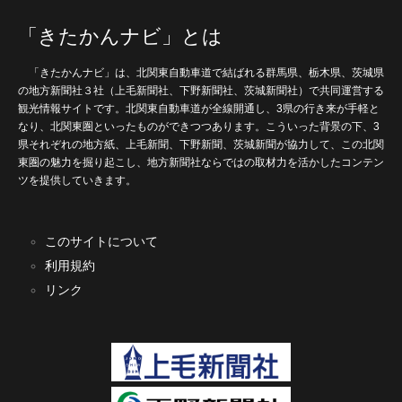
「きたかんナビ」とは
「きたかんナビ」は、北関東自動車道で結ばれる群馬県、栃木県、茨城県
の地方新聞社３社（上毛新聞社、下野新聞社、茨城新聞社）で共同運営する
観光情報サイトです。北関東自動車道が全線開通し、3県の行き来が手軽と
なり、北関東圏といったものができつつあります。こういった背景の下、3
県それぞれの地方紙、上毛新聞、下野新聞、茨城新聞が協力して、この北関
東圏の魅力を掘り起こし、地方新聞社ならではの取材力を活かしたコンテン
ツを提供していきます。
このサイトについて
利用規約
リンク