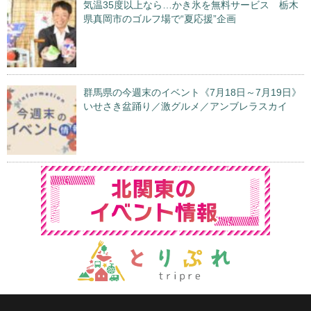
気温35度以上なら…かき氷を無料サービス 栃木
県真岡市のゴルフ場で“夏応援”企画
群馬県の今週末のイベント《7月18日～7月19日》
いせさき盆踊り／激グルメ／アンブレラスカイ