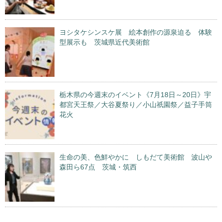
ヨシタケシンスケ展 絵本創作の源泉迫る 体験
型展示も 茨城県近代美術館
栃木県の今週末のイベント《7月18日～20日》宇
都宮天王祭／大谷夏祭り／小山祇園祭／益子手筒
花火
生命の美、色鮮やかに しもだて美術館 波山や
森田ら67点 茨城・筑西