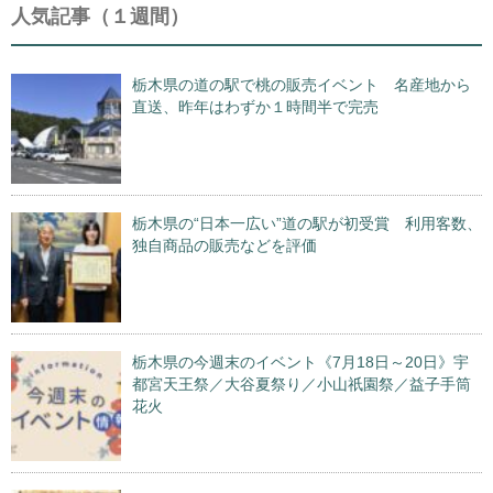
人気記事（１週間）
栃木県の道の駅で桃の販売イベント 名産地から
直送、昨年はわずか１時間半で完売
栃木県の“日本一広い”道の駅が初受賞 利用客数、
独自商品の販売などを評価
栃木県の今週末のイベント《7月18日～20日》宇
都宮天王祭／大谷夏祭り／小山祇園祭／益子手筒
花火