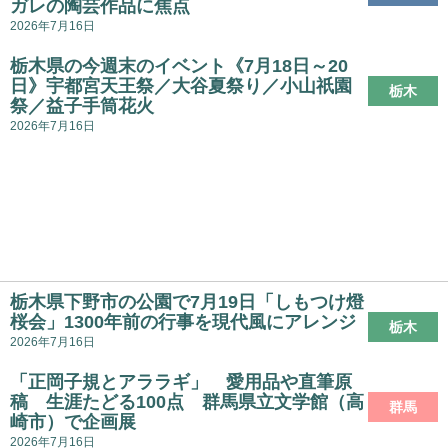
ガレの陶芸作品に焦点
2026年7月16日
栃木県の今週末のイベント《7月18日～20
日》宇都宮天王祭／大谷夏祭り／小山祇園
栃木
祭／益子手筒花火
2026年7月16日
栃木県下野市の公園で7月19日「しもつけ燈
桜会」1300年前の行事を現代風にアレンジ
栃木
2026年7月16日
「正岡子規とアララギ」 愛用品や直筆原
稿 生涯たどる100点 群馬県立文学館（高
群馬
崎市）で企画展
2026年7月16日