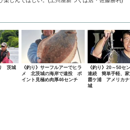
ひ楽しんでほしい。(上州屋新つくば店・佐藤勝利)
り 茨城
《釣り》サーフルアーでヒラ
《釣り》20～50セ
メ 北茨城の海岸で遠投 ポ
連続 簡単手軽、
イント見極め肉厚46センチ
霞ケ浦 アメリカナ
城