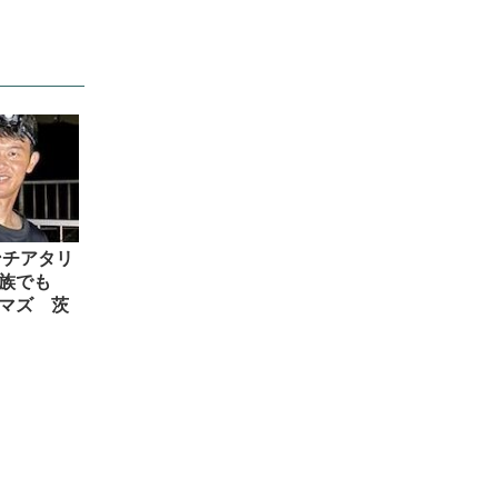
ンチアタリ
家族でも
マズ 茨