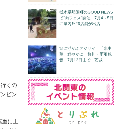
栃木県那須町のGOOD NEWS
で“肉フェス”開催 7月4～5日
に県内外26店舗が出店
宵に浮かぶアジサイ 「水中
華」鮮やかに 桜川・雨引観
音 7月12日まで 茨城
て行くの
ビンビン
慎重に上