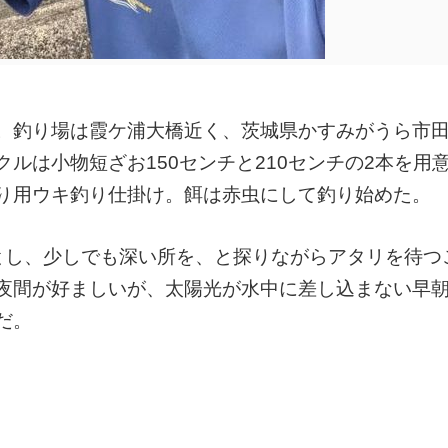
。釣り場は霞ケ浦大橋近く、茨城県かすみがうら市
ルは小物短ざお150センチと210センチの2本を用
り用ウキ釣り仕掛け。餌は赤虫にして釣り始めた。
とし、少しでも深い所を、と探りながらアタリを待つ
夜間が好ましいが、太陽光が水中に差し込まない早
だ。