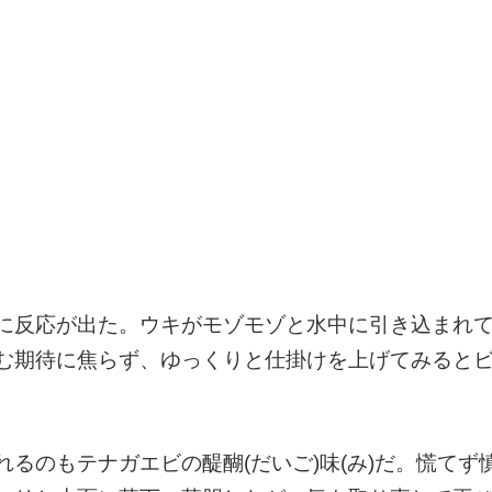
に反応が出た。ウキがモゾモゾと水中に引き込まれ
む期待に焦らず、ゆっくりと仕掛けを上げてみると
るのもテナガエビの醍醐(だいご)味(み)だ。慌てず