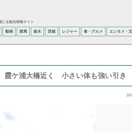
感じる観光情報サイト
動画
群馬
栃木
茨城
レジャー
食・グルメ
エンタメ・
 霞ケ浦大橋近く 小さい体も強い引き
20