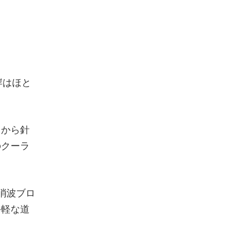
岸はほと
口から針
のクーラ
消波ブロ
手軽な道