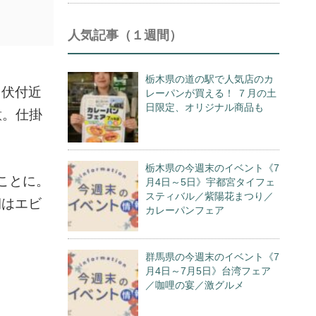
人気記事（１週間）
栃木県の道の駅で人気店のカ
田伏付近
レーパンが買える！ ７月の土
日限定、オリジナル商品も
意。仕掛
栃木県の今週末のイベント《7
ことに。
月4日～5日》宇都宮タイフェ
スティバル／紫陽花まつり／
朝はエビ
カレーパンフェア
群馬県の今週末のイベント《7
月4日～7月5日》台湾フェア
／咖哩の宴／激グルメ