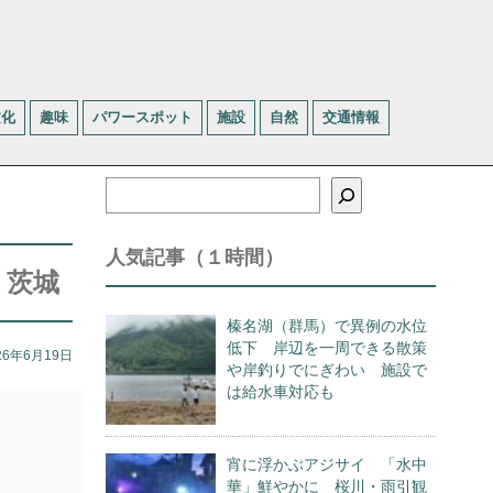
文化
趣味
パワースポット
施設
自然
交通情報
検
索
人気記事（１時間）
 茨城
榛名湖（群馬）で異例の水位
低下 岸辺を一周できる散策
26年6月19日
や岸釣りでにぎわい 施設で
は給水車対応も
宵に浮かぶアジサイ 「水中
華」鮮やかに 桜川・雨引観