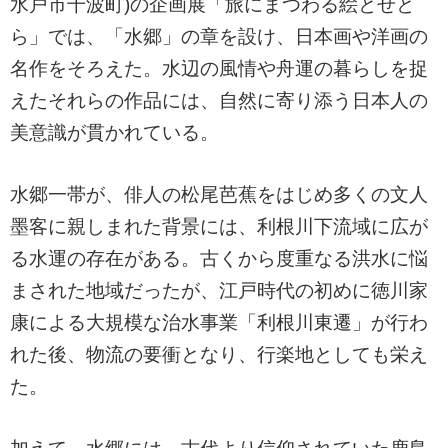
水戸市千波町)の企画展「旅にまつわる絵とせと
ら」では、「水郷」の章を設け、日本画や洋画の
名作をそろえた。水辺の風情や舟運の暮らしを捉
えたそれらの作品には、自然に寄り添う日本人の
美意識が貫かれている。
水郷一帯が、俳人の松尾芭蕉をはじめ多くの文人
墨客に親しまれた背景には、利根川下流域に広が
る水運の存在がある。古くから度重なる洪水に悩
まされた地域だったが、江戸時代の初めに徳川家
康による大規模な治水事業「利根川東遷」が行わ
れた後、物流の要衝となり、行楽地としても栄え
た。