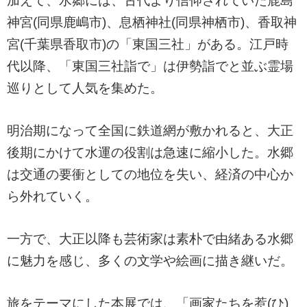
加えて、水郷には、古代より信仰されていた鹿島
神宮(同県鹿嶋市)、息栖神社(同県神栖市)、香取神
宮(千葉県香取市)の「東国三社」がある。江戸時
代以降、「東国三社詣で」は伊勢詣でと並ぶ霊場
巡りとして人気を集めた。
明治期になって全国に鉄道網が敷かれると、大正
後期にかけて水運の役割は急速に縮小した。水郷
は交通の要衝としての地位を失い、経済の中心か
ら外れていく。
一方で、大正以降も芸術家は素朴で由緒ある水郷
に魅力を感じ、多くの文学や絵画に描き継いだ。
旅をテーマにした本展では、「画家たちを惹(ひ)