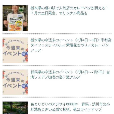
栃木県の道の駅で人気店のカレーパンが買える！
７月の土日限定、オリジナル商品も
栃木県の今週末のイベント《7月4日～5日》宇都宮
タイフェスティバル／紫陽花まつり／カレーパン
フェア
群馬県の今週末のイベント《7月4日～7月5日》台
湾フェア／咖哩の宴／激グルメ
色とりどりのアジサイ8000本 群馬・渋川市の小
野池あじさい公園で見頃、夜はライトアップ