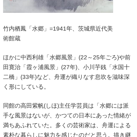
竹内栖鳳「水郷」=1941年、茨城県近代美
術館蔵
ほかに中西利雄「水郷風景」(22～25年ごろ)や前
田寛治「霞ヶ浦風景」(27年)、小川芋銭「水国十
二橋」(33年)など、舟運が織りなす息吹を滋味深
く形にしている。
同館の高田紫帆(しほ)主任学芸員は「水郷には派
手な風景はないが、かつての日本にあった情緒が
満ちあふれていた。多くの芸術家は、舟運による
素朴な暮らしに魅力を感じたのだと思う。描き継