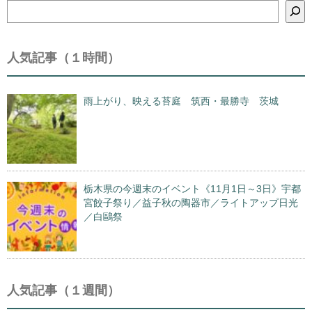
検
索
人気記事（１時間）
雨上がり、映える苔庭 筑西・最勝寺 茨城
栃木県の今週末のイベント《11月1日～3日》宇都
宮餃子祭り／益子秋の陶器市／ライトアップ日光
／白鷗祭
人気記事（１週間）