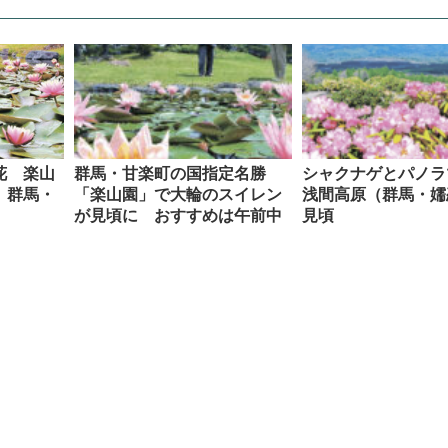
花 楽山
群馬・甘楽町の国指定名勝
シャクナゲとパノ
 群馬・
「楽山園」で大輪のスイレン
浅間高原（群馬・嬬
が見頃に おすすめは午前中
見頃