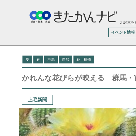
北関東を
イベント情報
夏
春
群馬
自然
花・植物
かれんな花びらが映える 群馬・
上毛新聞