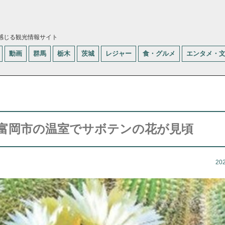
感じる観光情報サイト
動画
群馬
栃木
茨城
レジャー
食・グルメ
エンタメ・
富岡市の温室でサボテンの花が見頃
20