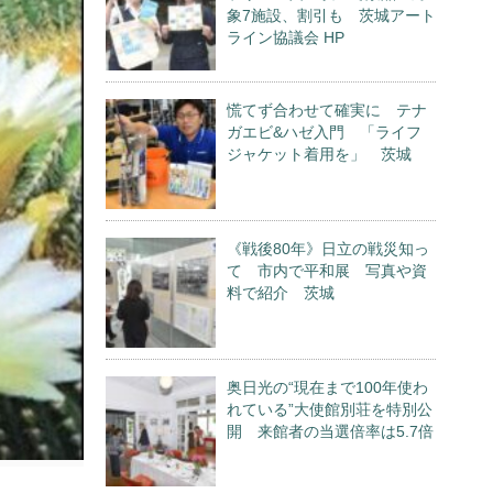
象7施設、割引も 茨城アート
ライン協議会 HP
慌てず合わせて確実に テナ
ガエビ&ハゼ入門 「ライフ
ジャケット着用を」 茨城
《戦後80年》日立の戦災知っ
て 市内で平和展 写真や資
料で紹介 茨城
奥日光の“現在まで100年使わ
れている”大使館別荘を特別公
開 来館者の当選倍率は5.7倍