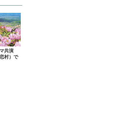
ラマ共演
恋村）で