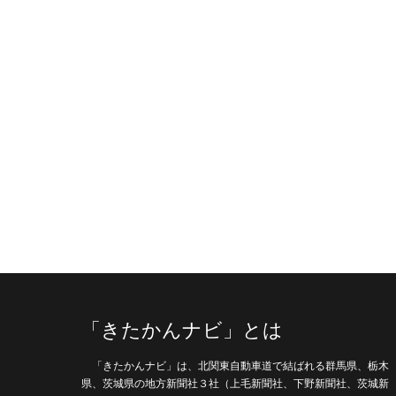
「きたかんナビ」とは
「きたかんナビ」は、北関東自動車道で結ばれる群馬県、栃木
県、茨城県の地方新聞社３社（上毛新聞社、下野新聞社、茨城新