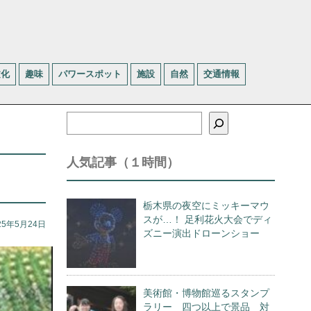
文化
趣味
パワースポット
施設
自然
交通情報
検
索
人気記事（１時間）
栃木県の夜空にミッキーマウ
スが…！ 足利花火大会でディ
25年5月24日
ズニー演出ドローンショー
美術館・博物館巡るスタンプ
ラリー 四つ以上で景品 対