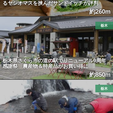
るヤシオマスを挟んだサンドイッチが評判
約260m
栃木
栃木県さくら市の道の駅でリニューアル9周年
感謝祭 農産物＆特産品がお買い得に
約850m
栃木