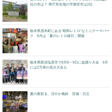
位の市は？ 県庁所在地の宇都宮市は2位
栃木県茂木町にある“昭和レトロ”なミニテーマパー
ク 8月は「夏のレトロ縁日」開催
栃木県那須塩原市で8月8～9日に盆踊り大会 9月
には2万発の花火大会も
夏の夜彩る、涼やか風鈴 茨城・日立