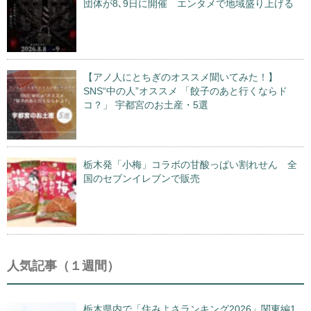
団体が8､9日に開催 エンタメで地域盛り上げる
【アノ人にとちぎのオススメ聞いてみた！】
SNS“中の人”オススメ 「餃子のあと行くならド
コ？」 宇都宮のお土産・5選
栃木発「小梅」コラボの甘酸っぱい割れせん 全
国のセブンイレブンで販売
人気記事（１週間）
栃木県内で「住みよさランキング2026」関東編1