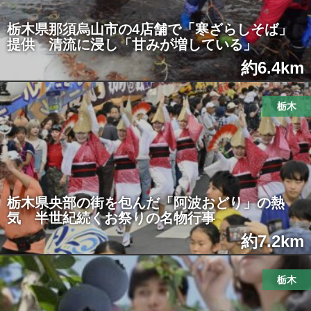
栃木県那須烏山市の4店舗で「寒ざらしそば」
提供 清流に浸し「甘みが増している」
約6.4km
栃木
栃木県央部の街を包んだ「阿波おどり」の熱
気 半世紀続くお祭りの名物行事
約7.2km
栃木