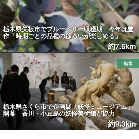
栃木県矢板市でブルーベリー収穫期 今年は豊
作「時期ごとの品種の移ろいが楽しめる」
約7.6km
栃木
栃木県さくら市で企画展「妖怪ミュージアム」
開幕 香川・小豆島の妖怪美術館が協力
約9.3km