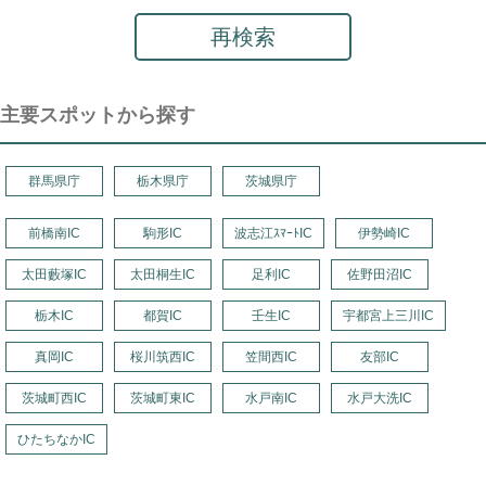
再検索
主要スポットから探す
群馬県庁
栃木県庁
茨城県庁
前橋南IC
駒形IC
波志江ｽﾏｰﾄIC
伊勢崎IC
太田藪塚IC
太田桐生IC
足利IC
佐野田沼IC
栃木IC
都賀IC
壬生IC
宇都宮上三川IC
真岡IC
桜川筑西IC
笠間西IC
友部IC
茨城町西IC
茨城町東IC
水戸南IC
水戸大洗IC
ひたちなかIC