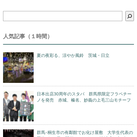
検
索
人気記事（１時間）
夏の夜彩る、涼やか風鈴 茨城・日立
日本出店30周年のスタバ 群馬県限定フラペチー
ノを発売 赤城、榛名、妙義の上毛三山モチーフ
群馬･桐生市の有鄰館でお化け屋敷 大学生代表の