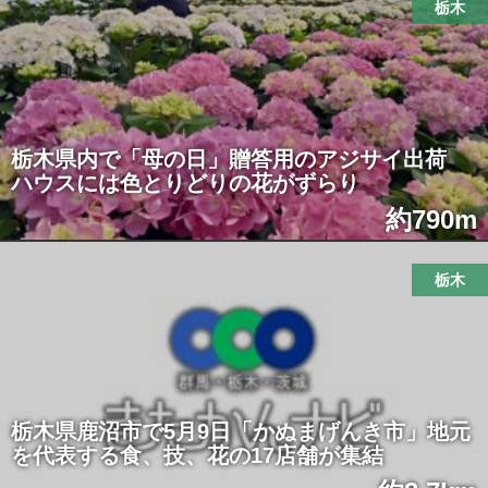
栃木
栃木県内で「母の日」贈答用のアジサイ出荷
ハウスには色とりどりの花がずらり
約790m
栃木
栃木県鹿沼市で5月9日「かぬまげんき市」地元
を代表する食、技、花の17店舗が集結