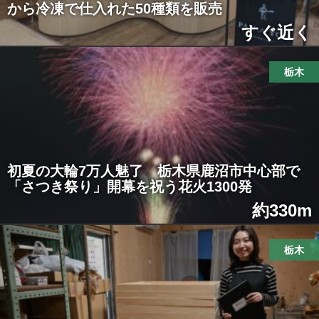
から冷凍で仕入れた50種類を販売
すぐ近く
栃木
初夏の大輪7万人魅了 栃木県鹿沼市中心部で
「さつき祭り」開幕を祝う花火1300発
約330m
栃木