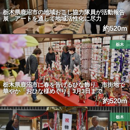
栃木県鹿沼市の地域おこし協力隊員が活動報告
展 アートを通して地域活性化に尽力
約520m
栃木
栃木県鹿沼市に春を告げるひな飾り 市街地で
華やか「おひな様めぐり」3月3日まで
約520m
栃木