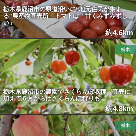
栃木県鹿沼市の県道沿いに“地元住民が集ま
る”農産物直売所 トマトは「甘くみずみずし
い」
約4.6km
栃木
栃木県鹿沼市の農園でさくらんぼ収穫 直売に
加えて６月からはさくらんぼ狩りも
約4.8km
栃木