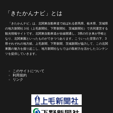
「きたかんナビ」とは
「きたかんナビ」は、北関東自動車道で結ばれる群馬県、栃木県、茨城県
の地方新聞社３社（上毛新聞社、下野新聞社、茨城新聞社）で共同運営する
観光情報サイトです。北関東自動車道が全線開通し、3県の行き来が手軽と
なり、北関東圏といったものができつつあります。こういった背景の下、3
県それぞれの地方紙、上毛新聞、下野新聞、茨城新聞が協力して、この北関
東圏の魅力を掘り起こし、地方新聞社ならではの取材力を活かしたコンテン
ツを提供していきます。
このサイトについて
利用規約
リンク