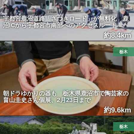
宇都宮鹿沼道路「さつきロード」が無料化 鹿
沼ICから宇都宮市南部へのアクセスルート
約8.4km
栃木
朝ドラゆかりの器も 栃木県鹿沼市で陶芸家の
畠山圭史さん個展、2月23日まで
約9.6km
栃木