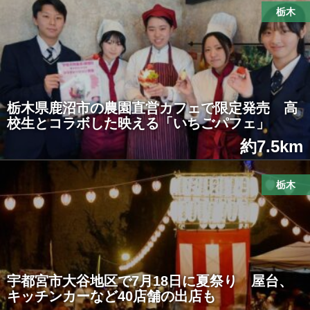
栃木
栃木県鹿沼市の農園直営カフェで限定発売 高
校生とコラボした映える「いちごパフェ」
約7.5km
栃木
宇都宮市大谷地区で7月18日に夏祭り 屋台、
キッチンカーなど40店舗の出店も