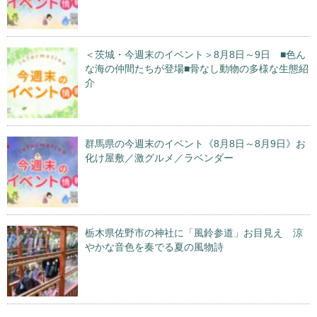
＜茨城・今週末のイベント＞8月8日～9日 ■色ん
な海の仲間たちが登場■骨なし動物の多様な生態紹
介
群馬県の今週末のイベント《8月8日～8月9日》お
化け屋敷／激グルメ／ラベンダー
栃木県佐野市の神社に「風鈴参道」お目見え 涼
やかな音色を奏でる夏の風物詩