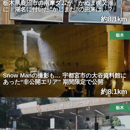
栃木県鹿沼市の南摩ダムが「かぬま梶又湖」
に 湖名に付いた“かじまた”の由来は…？
約8.1km
栃木
Snow Manの撮影も… 宇都宮市の大谷資料館に
あった“非公開エリア” 期間限定で公開
約8.1km
栃木