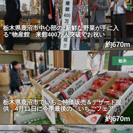
栃木県鹿沼市中心部の“新鮮な野菜が手に入
る”物産館 来館400万人突破でお祝い
約670m
栃木
栃木県鹿沼市でいちご特価販売＆デザート提
供 4月11日に今季最後の「いちごフェア」
約670m