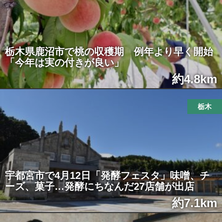
栃木県鹿沼市で桃の収穫期 例年より早く開始
「今年は実の付きが良い」
約4.8km
栃木
宇都宮市で4月12日「発酵フェスタ」味噌、チ
ーズ、菓子…発酵にちなんだ27店舗が出店
約7.1km