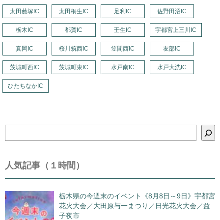
太田藪塚IC
太田桐生IC
足利IC
佐野田沼IC
栃木IC
都賀IC
壬生IC
宇都宮上三川IC
真岡IC
桜川筑西IC
笠間西IC
友部IC
茨城町西IC
茨城町東IC
水戸南IC
水戸大洗IC
ひたちなかIC
検
索
人気記事（１時間）
栃木県の今週末のイベント《8月8日～9日》宇都宮
花火大会／大田原与一まつり／日光花火大会／益
子夜市