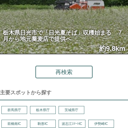
栃木県日光市で「日光夏そば」収穫始まる ７
月から地元蕎麦店で提供へ
約9.8km
再検索
主要スポットから探す
群馬県庁
栃木県庁
茨城県庁
前橋南IC
駒形IC
波志江ｽﾏｰﾄIC
伊勢崎IC