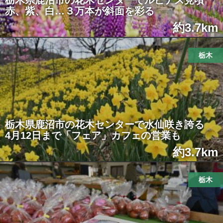
栃木県鹿沼市の花木センターでルピナス見頃
赤、紫、白…３万本が斜面を彩る
約3.7km
栃木
栃木県鹿沼市の花木センターで水仙咲き誇る
4月12日まで「フェア」カフェの営業も
約3.7km
栃木