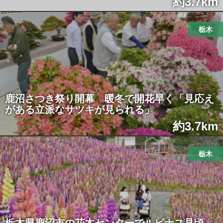
約3.7km
栃木
鹿沼さつき祭り開幕 暖冬で開花早く「見応え
がある立派なサツキが見られる」
約3.7km
栃木