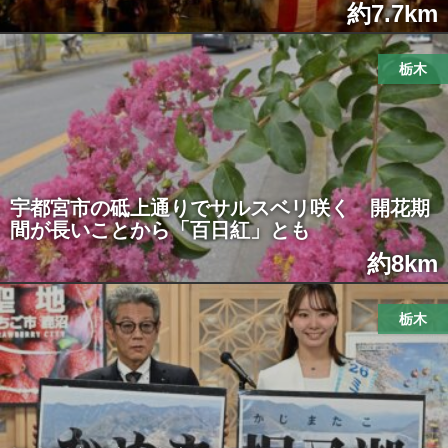
約7.7km
栃木
宇都宮市の砥上通りでサルスベリ咲く 開花期
間が長いことから「百日紅」とも
約8km
栃木