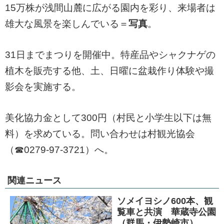
15万株が浅間山麓に広がる園内を彩り、来場者は
雄大な風景を楽しんでいる＝
写真
。
31日までまつりを開催中。特産品やシャクナゲの
植木を販売する他、土、日曜に盆栽作り体験や撮
影会を実施する。
美化協力金として300円（村民と小学生以下は無
料）を求めている。問い合わせは村観光協会
（☎0279-97-3721）へ。
関連ニュース
ソメイヨシノ600本、観
覧車と共演 華蔵寺公園
（群馬・伊勢崎市）