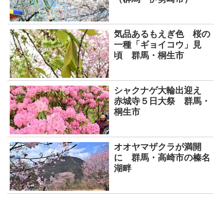
気品あるもえぎ色 桜の
一種「ギョイコウ」見
頃 群馬・桐生市
シャクナゲ大輪出迎え
赤城寺５日大祭 群馬・
桐生市
オオヤマザクラが満開
に 群馬・高崎市の榛名
湖畔