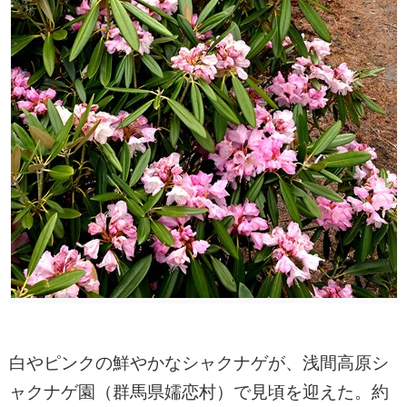
白やピンクの鮮やかなシャクナゲが、浅間高原シ
ャクナゲ園（群馬県嬬恋村）で見頃を迎えた。約