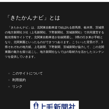
「きたかんナビ」とは
「きたかんナビ」は、北関東自動車道で結ばれる群馬県、栃木県、茨城県
の地方新聞社３社（上毛新聞社、下野新聞社、茨城新聞社）で共同運営する
観光情報サイトです。北関東自動車道が全線開通し、3県の行き来が手軽と
なり、北関東圏といったものができつつあります。こういった背景の下、3
県それぞれの地方紙、上毛新聞、下野新聞、茨城新聞が協力して、この北関
東圏の魅力を掘り起こし、地方新聞社ならではの取材力を活かしたコンテン
ツを提供していきます。
このサイトについて
利用規約
リンク