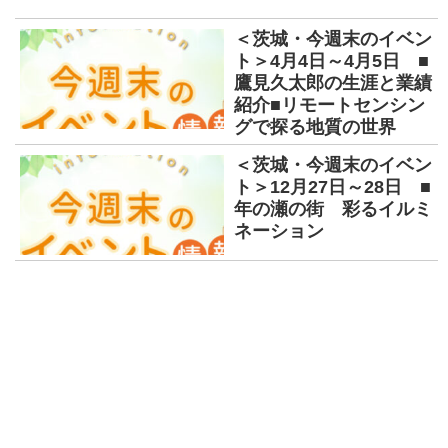
＜茨城・今週末のイベン
ト＞4月4日～4月5日 ■
鷹見久太郎の生涯と業績
紹介■リモートセンシン
グで探る地質の世界
＜茨城・今週末のイベン
ト＞12月27日～28日 ■
年の瀬の街 彩るイルミ
ネーション