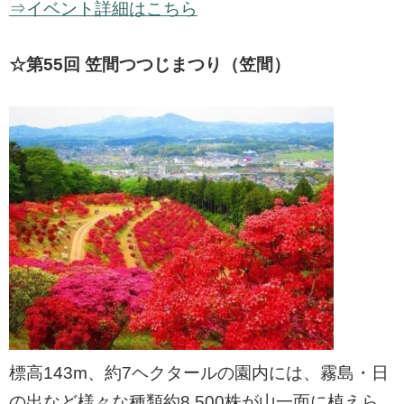
⇒イベント詳細はこちら
☆第55回 笠間つつじまつり（笠間）
標高143m、約7ヘクタールの園内には、霧島・日
の出など様々な種類約8,500株が山一面に植えら