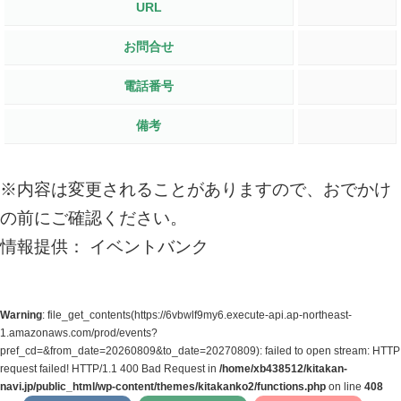
URL
お問合せ
電話番号
備考
※内容は変更されることがありますので、おでかけ
の前にご確認ください。
情報提供： イベントバンク
Warning
: file_get_contents(https://6vbwlf9my6.execute-api.ap-northeast-
1.amazonaws.com/prod/events?
pref_cd=&from_date=20260809&to_date=20270809): failed to open stream: HTTP
request failed! HTTP/1.1 400 Bad Request in
/home/xb438512/kitakan-
navi.jp/public_html/wp-content/themes/kitakanko2/functions.php
on line
408