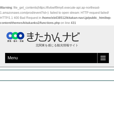
Warning
: file_get_contents(https://6vbwlf9my6.execute-api.ap-northeast-
1.amazonaws.com/prod/event?id=): failed to open stream: HTTP request failed!
HTTP/1.1 400 Bad Request in
/home/xb438512/kitakan-navi.jp/public_html/wp-
content/themes/kitakanko2/functions.php
on line
431
北関東を感じる観光情報サイト
Menu