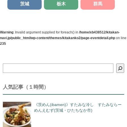
茨城
栃木
群馬
Warning
: Invalid argument supplied for foreach() in
/home/xb438512/kitakan-
navi.jp/public_html/wp-content/themes/kitakanko2/page-eventdetail.php
on line
235
検
索
人気記事（１時間）
《茨めん(ibamen)》すたみな冷し すたみならー
めんえむず(茨城・ひたちなか市)