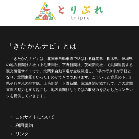
「きたかんナビ」とは
「きたかんナビ」は、北関東自動車道で結ばれる群馬県、栃木県、茨城県
の地方新聞社３社（上毛新聞社、下野新聞社、茨城新聞社）で共同運営する
観光情報サイトです。北関東自動車道が全線開通し、3県の行き来が手軽と
なり、北関東圏といったものができつつあります。こういった背景の下、3
県それぞれの地方紙、上毛新聞、下野新聞、茨城新聞が協力して、この北関
東圏の魅力を掘り起こし、地方新聞社ならではの取材力を活かしたコンテン
ツを提供していきます。
このサイトについて
利用規約
リンク