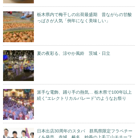
栃木県内で梅干しの出荷最盛期 昔ながらの甘酸
っぱさが人気「例年になく美味しい」
夏の夜彩る、涼やか風鈴 茨城・日立
派手な電飾、踊り手の熱気… 栃木県で100年以上
続く“エレクトリカルパレード”のようなお祭り
日本出店30周年のスタバ 群馬県限定フラペチー
ノを発売 赤城、榛名、妙義の上毛三山モチーフ