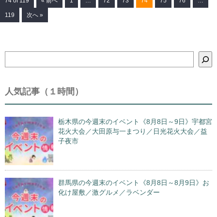
74 of 119
« 前へ
1
…
72
73
74
75
76
…
119
次へ »
検
索
人気記事（１時間）
栃木県の今週末のイベント《8月8日～9日》宇都宮
花火大会／大田原与一まつり／日光花火大会／益
子夜市
群馬県の今週末のイベント《8月8日～8月9日》お
化け屋敷／激グルメ／ラベンダー