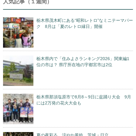
人気記事（１週間）
栃木県茂木町にある“昭和レトロ”なミニテーマパー
ク 8月は「夏のレトロ縁日」開催
栃木県内で「住みよさランキング2026」関東編1
位の市は？ 県庁所在地の宇都宮市は2位
栃木県那須塩原市で8月8～9日に盆踊り大会 9月
には2万発の花火大会も
夏の夜彩る、涼やか風鈴 茨城・日立