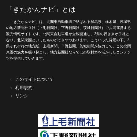
「きたかんナビ」とは
「きたかんナビ」は、北関東自動車道で結ばれる群馬県、栃木県、茨城県
の地方新聞社３社（上毛新聞社、下野新聞社、茨城新聞社）で共同運営する
観光情報サイトです。北関東自動車道が全線開通し、3県の行き来が手軽と
なり、北関東圏といったものができつつあります。こういった背景の下、3
県それぞれの地方紙、上毛新聞、下野新聞、茨城新聞が協力して、この北関
東圏の魅力を掘り起こし、地方新聞社ならではの取材力を活かしたコンテン
ツを提供していきます。
このサイトについて
利用規約
リンク