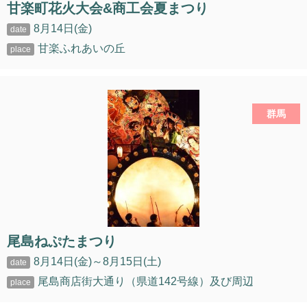
甘楽町花火大会&商工会夏まつり
8月14日(金)
甘楽ふれあいの丘
群馬
尾島ねぷたまつり
8月14日(金)～8月15日(土)
尾島商店街大通り（県道142号線）及び周辺