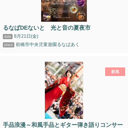
るなぱDEないと 光と音の夏夜市
8月21日(金)
前橋市中央児童遊園るなぱあく
群馬
手品浪漫～和風手品とギター弾き語りコンサー