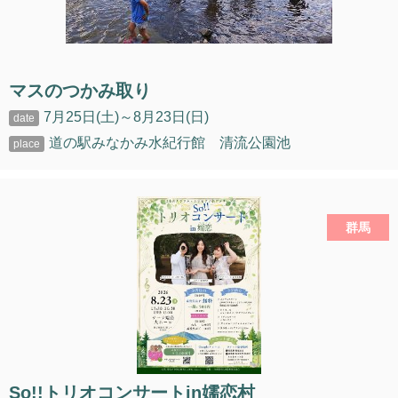
マスのつかみ取り
7月25日(土)～8月23日(日)
道の駅みなかみ水紀行館 清流公園池
群馬
So!!トリオコンサートin嬬恋村