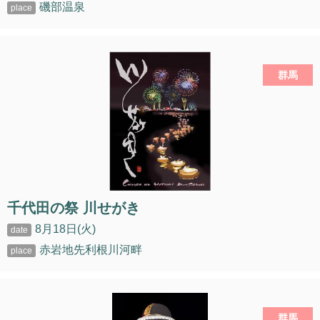
磯部温泉
群馬
千代田の祭 川せがき
8月18日(火)
赤岩地先利根川河畔
群馬