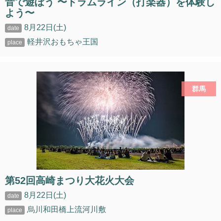
音で遊ぼう 〜ドラムライン（打楽器）を体験し
よう〜
8月22日(土)
軽井沢おもちゃ王国
群馬
第52回高崎まつり大花火大会
8月22日(土)
烏川和田橋上流河川敷